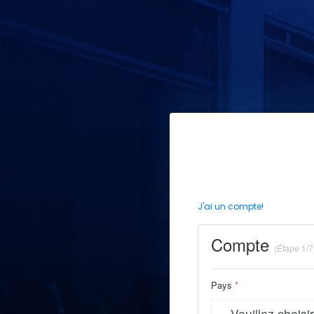
J'ai un compte!
Compte
(Étape 1/7
Pays
*