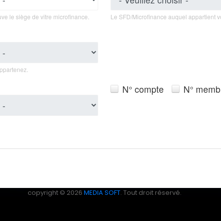
ve le siège de vitre microfinance.
Le SFD/Microfinance auquel appartient v
appartenez.
N° compte
N° memb
copyright © 2026
MEDIA SOFT
. Tout droit réservé.