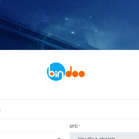
)
SFD
*