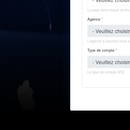
Le pays dans lequel se trou
Agence
*
L'agence à laquelle vous 
Type de compte
*
Le type de compte SFD.