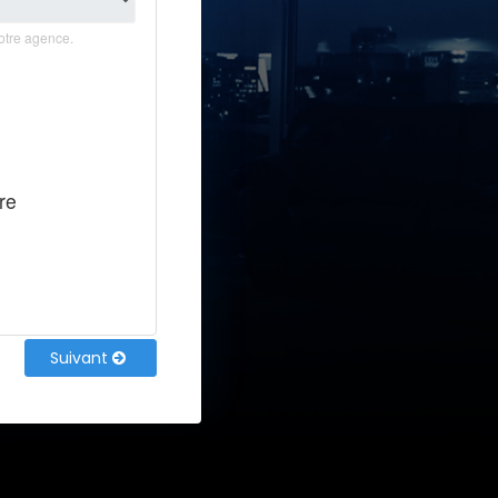
otre agence.
re
Suivant