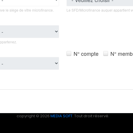
ve le siège de vitre microfinance.
Le SFD/Microfinance auquel appartient v
appartenez.
N° compte
N° memb
copyright © 2026
MEDIA SOFT
. Tout droit réservé.