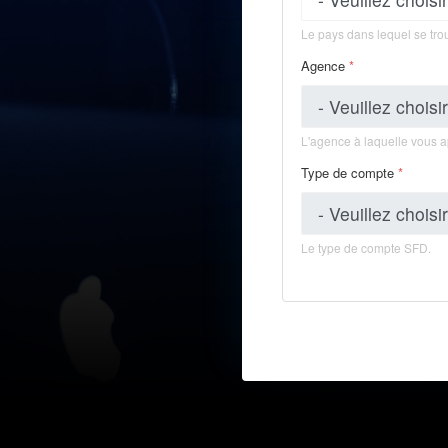
Le pays dans lequel se trou
Agence
*
L'agence à laquelle vous 
Type de compte
*
Le type de compte SFD.