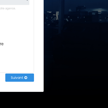
otre agence.
re
Suivant