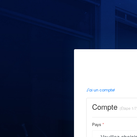
J'ai un compte!
Compte
(Étape 1/7
Pays
*