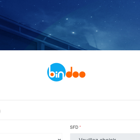
)
SFD
*