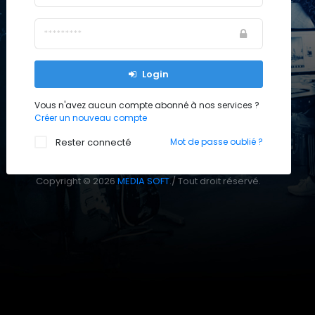
Login
Vous n'avez aucun compte abonné à nos services ?
Créer un nouveau compte
Rester connecté
Mot de passe oublié ?
Copyright © 2026
MEDIA SOFT
./ Tout droit réservé.