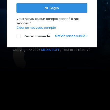
Login
Vous n'avez aucun compte abonné à nos
services ?
Créer un nouveau compte
Rester connecté
Mot de passe oublié ?
Copyright © 2026
MEDIA SOFT
./ Tout droit réservé.